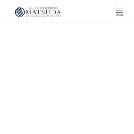
メ
イ
MENU
ン
コ
ン
テ
ン
ツ
へ
移
動